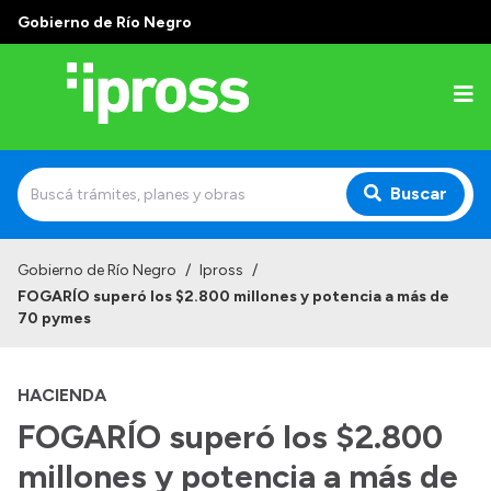
Gobierno de Río Negro
Buscar
Inicio
Gobierno de Río Negro
/
Ipross
/
FOGARÍO superó los $2.800 millones y potencia a más de
Institucional
70 pymes
¿Qué es IPROSS?
HACIENDA
Autoridades
FOGARÍO superó los $2.800
Delegaciones
millones y potencia a más de
Consultorios Propios