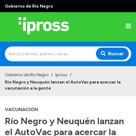
Gobierno de Río Negro
Buscar
Inicio
Gobierno de Río Negro
/
Ipross
/
Río Negro y Neuquén lanzan el AutoVac para acercar la
Institucional
vacunación a la gente
¿Qué es IPROSS?
VACUNACIÓN
Autoridades
Río Negro y Neuquén lanzan
Delegaciones
el AutoVac para acercar la
Consultorios Propios