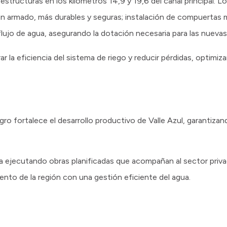
estructuras en los kilómetros 14,9 y 19,6 del canal principal. Lo
 armado, más durables y seguras; instalación de compuertas m
 flujo de agua, asegurando la dotación necesaria para las nueva
r la eficiencia del sistema de riego y reducir pérdidas, optimiz
ro fortalece el desarrollo productivo de Valle Azul, garantizan
núa ejecutando obras planificadas que acompañan al sector priv
ento de la región con una gestión eficiente del agua.