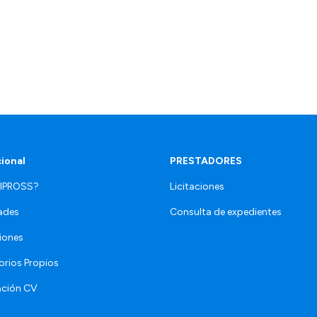
cional
PRESTADORES
 IPROSS?
Licitaciones
ades
Consulta de expedientes
iones
orios Propios
ación CV