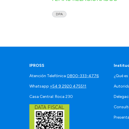
DPA
IPROSS
Institu
Atención Telefónica
0800-333-4776
¿Qué es
Whatsapp
+54 9 2920 475511
Autorid
Casa Central: Roca 230
Delegac
Consult
Present