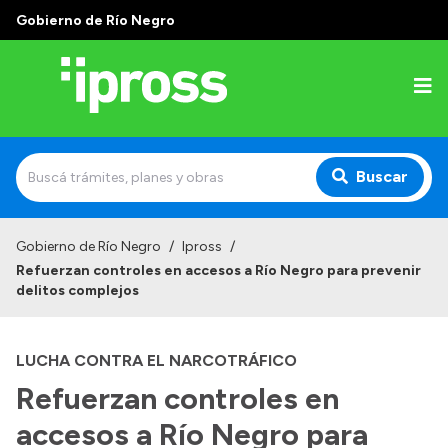
Gobierno de Río Negro
Buscar
Inicio
Gobierno de Río Negro
/
Ipross
/
Refuerzan controles en accesos a Río Negro para prevenir
Institucional
delitos complejos
¿Qué es IPROSS?
LUCHA CONTRA EL NARCOTRÁFICO
Autoridades
Refuerzan controles en
Delegaciones
accesos a Río Negro para
Consultorios Propios