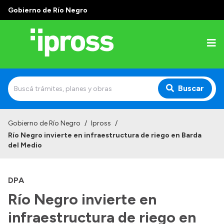
Gobierno de Río Negro
Buscar
Inicio
Gobierno de Río Negro
/
Ipross
/
Río Negro invierte en infraestructura de riego en Barda
Institucional
del Medio
¿Qué es IPROSS?
DPA
Autoridades
Río Negro invierte en
Delegaciones
infraestructura de riego en
Consultorios Propios