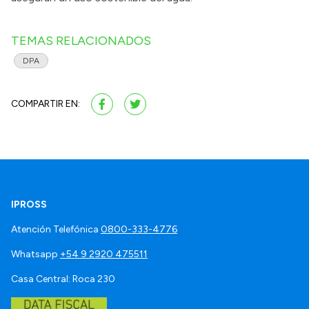
TEMAS RELACIONADOS
DPA
COMPARTIR EN:
IPROSS
Atención Telefónica
0800-333-4776
Whatsapp
+54 9 2920 475511
Casa Central: Roca 230