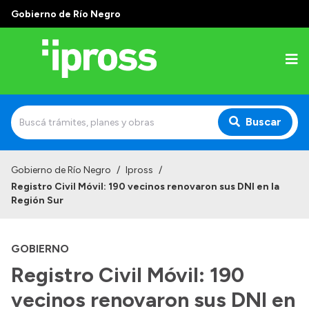
Gobierno de Río Negro
Buscar
Inicio
Gobierno de Río Negro
/
Ipross
/
Registro Civil Móvil: 190 vecinos renovaron sus DNI en la
Institucional
Región Sur
¿Qué es IPROSS?
GOBIERNO
Autoridades
Registro Civil Móvil: 190
Delegaciones
vecinos renovaron sus DNI en
Consultorios Propios