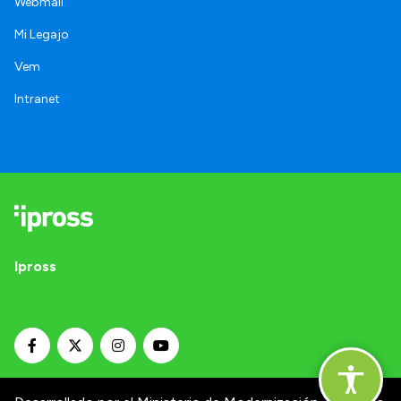
Webmail
Mi Legajo
Vem
Intranet
Ipross