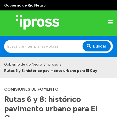
Gobierno de Río Negro
Buscar
Inicio
Gobierno de Río Negro
/
Ipross
/
Rutas 6 y 8: histórico pavimento urbano para El Cuy
Institucional
¿Qué es IPROSS?
COMISIONES DE FOMENTO
Autoridades
Rutas 6 y 8: histórico
Delegaciones
pavimento urbano para El
Consultorios Propios