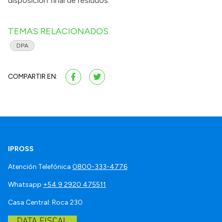
disposición final de residuos.
TEMAS RELACIONADOS
DPA
COMPARTIR EN:
IPROSS
Atención Telefónica
0800-333-4776
Whatsapp
+54 9 2920 475511
Casa Central: Roca 230