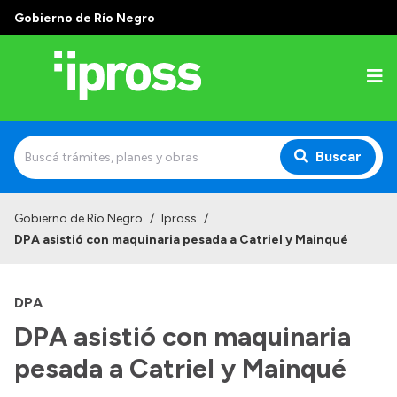
Gobierno de Río Negro
Buscar
Inicio
Gobierno de Río Negro
/
Ipross
/
DPA asistió con maquinaria pesada a Catriel y Mainqué
Institucional
¿Qué es IPROSS?
DPA
Autoridades
DPA asistió con maquinaria
Delegaciones
pesada a Catriel y Mainqué
Consultorios Propios