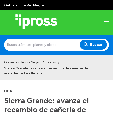
Gobierno de Río Negro
Buscar
Inicio
Gobierno de Río Negro
/
Ipross
/
Sierra Grande: avanza el recambio de cañería de
Institucional
acueducto Los Berros
¿Qué es IPROSS?
DPA
Autoridades
Sierra Grande: avanza el
Delegaciones
recambio de cañería de
Consultorios Propios