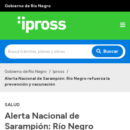
Gobierno de Río Negro
Buscar
Inicio
Gobierno de Río Negro
/
Ipross
/
Alerta Nacional de Sarampión: Río Negro refuerza la
Institucional
prevención y vacunación
¿Qué es IPROSS?
SALUD
Autoridades
Alerta Nacional de
Delegaciones
Sarampión: Río Negro
Consultorios Propios