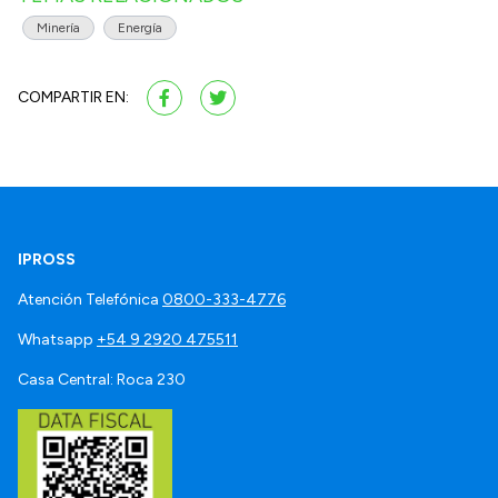
Minería
Energía
COMPARTIR EN:
IPROSS
Atención Telefónica
0800-333-4776
Whatsapp
+54 9 2920 475511
Casa Central: Roca 230