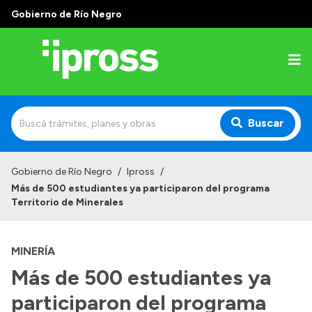
Gobierno de Río Negro
Buscar
Inicio
Gobierno de Río Negro
/
Ipross
/
Más de 500 estudiantes ya participaron del programa
Institucional
Territorio de Minerales
¿Qué es IPROSS?
MINERÍA
Autoridades
Más de 500 estudiantes ya
Delegaciones
participaron del programa
Consultorios Propios