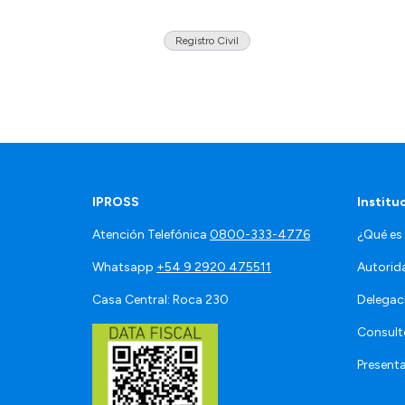
Registro Civil
IPROSS
Institu
Atención Telefónica
0800-333-4776
¿Qué es
Whatsapp
+54 9 2920 475511
Autorid
Casa Central: Roca 230
Delegac
Consult
Present