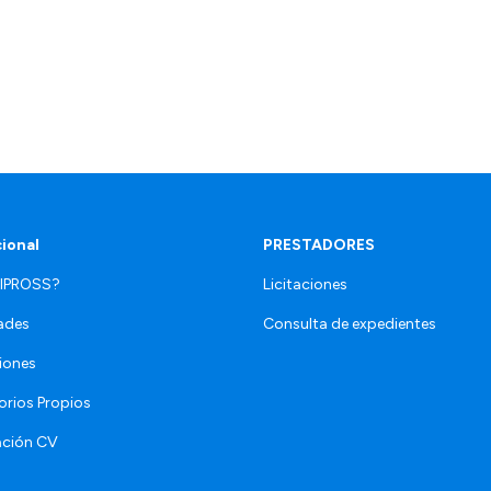
cional
PRESTADORES
 IPROSS?
Licitaciones
ades
Consulta de expedientes
iones
orios Propios
ación CV