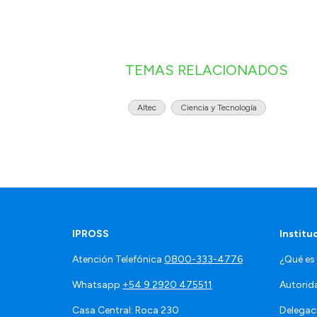
TEMAS RELACIONADOS
Altec
Ciencia y Tecnología
IPROSS
Institu
Atención Telefónica
0800-333-4776
¿Qué es
Whatsapp
+54 9 2920 475511
Autorid
Casa Central: Roca 230
Delegac