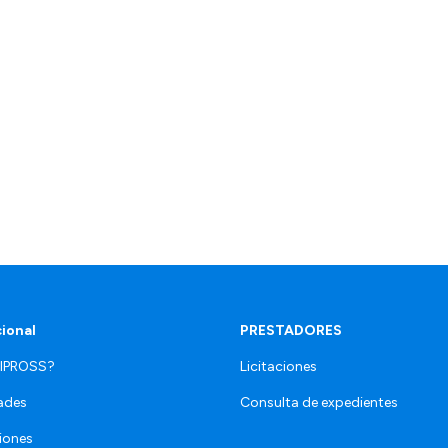
cional
PRESTADORES
 IPROSS?
Licitaciones
ades
Consulta de expedientes
iones