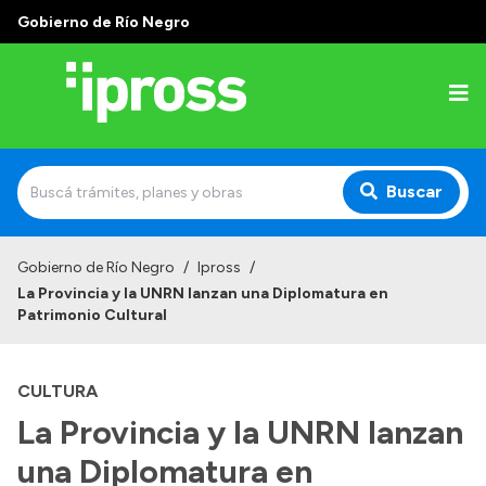
Gobierno de Río Negro
Buscar
Inicio
Gobierno de Río Negro
/
Ipross
/
La Provincia y la UNRN lanzan una Diplomatura en
Institucional
Patrimonio Cultural
¿Qué es IPROSS?
CULTURA
Autoridades
La Provincia y la UNRN lanzan
Delegaciones
una Diplomatura en
Consultorios Propios