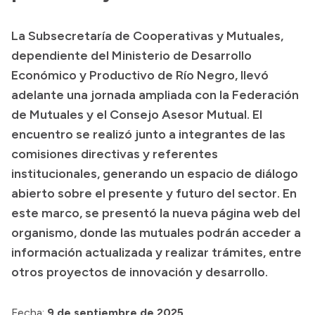
Presentación CV
La Subsecretaría de Cooperativas y Mutuales,
dependiente del Ministerio de Desarrollo
Transparencia
Económico y Productivo de Río Negro, llevó
adelante una jornada ampliada con la Federación
Inversión en Salud
de Mutuales y el Consejo Asesor Mutual. El
Licitaciones
encuentro se realizó junto a integrantes de las
Consulta de expedientes
comisiones directivas y referentes
institucionales, generando un espacio de diálogo
abierto sobre el presente y futuro del sector. En
este marco, se presentó la nueva página web del
organismo, donde las mutuales podrán acceder a
información actualizada y realizar trámites, entre
otros proyectos de innovación y desarrollo.
Fecha:
9 de septiembre de 2025