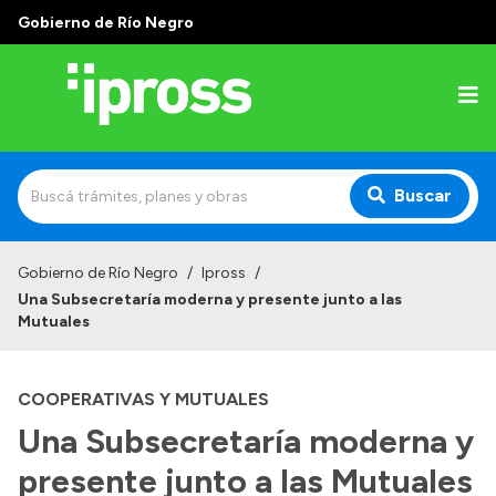
Gobierno de Río Negro
Buscar
Inicio
Gobierno de Río Negro
/
Ipross
/
Una Subsecretaría moderna y presente junto a las
Institucional
Mutuales
¿Qué es IPROSS?
COOPERATIVAS Y MUTUALES
Autoridades
Una Subsecretaría moderna y
Delegaciones
presente junto a las Mutuales
Consultorios Propios