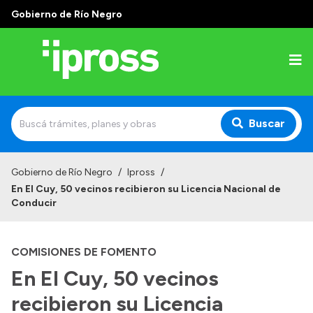
Gobierno de Río Negro
Buscar
Inicio
Gobierno de Río Negro
/
Ipross
/
En El Cuy, 50 vecinos recibieron su Licencia Nacional de
Institucional
Conducir
¿Qué es IPROSS?
COMISIONES DE FOMENTO
Autoridades
En El Cuy, 50 vecinos
Delegaciones
recibieron su Licencia
Consultorios Propios