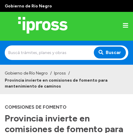
Gobierno de Río Negro
Buscar
Inicio
Gobierno de Río Negro
/
Ipross
/
Provincia invierte en comisiones de fomento para
Institucional
mantenimiento de caminos
¿Qué es IPROSS?
COMISIONES DE FOMENTO
Autoridades
Provincia invierte en
Delegaciones
comisiones de fomento para
Consultorios Propios