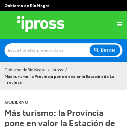
Gobierno de Río Negro
Buscar
Inicio
Gobierno de Río Negro
/
Ipross
/
Más turismo: la Provincia pone en valor la Estación de La
Institucional
Trochita
¿Qué es IPROSS?
GOBIERNO
Autoridades
Más turismo: la Provincia
Delegaciones
pone en valor la Estación de
Consultorios Propios