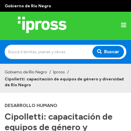
Gobierno de Río Negro
Buscar
Inicio
Gobierno de Río Negro
/
Ipross
/
Cipolletti: capacitación de equipos de género y diversidad
Institucional
de Río Negro
¿Qué es IPROSS?
DESARROLLO HUMANO
Autoridades
Cipolletti: capacitación de
Delegaciones
equipos de género y
Consultorios Propios