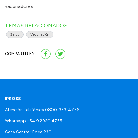
vacunadores.
TEMAS RELACIONADOS
Salud
Vacunación
COMPARTIR EN:
IPROSS
Atención Telefónica
0800-333-4776
Whatsapp
+54 9 2920 475511
Casa Central: Roca 230