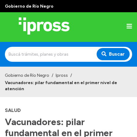
Gobierno de Río Negro
Buscar
Inicio
Gobierno de Río Negro
/
Ipross
/
Vacunadores: pilar fundamental en el primer nivel de
Institucional
atención
¿Qué es IPROSS?
SALUD
Autoridades
Vacunadores: pilar
Delegaciones
fundamental en el primer
Consultorios Propios