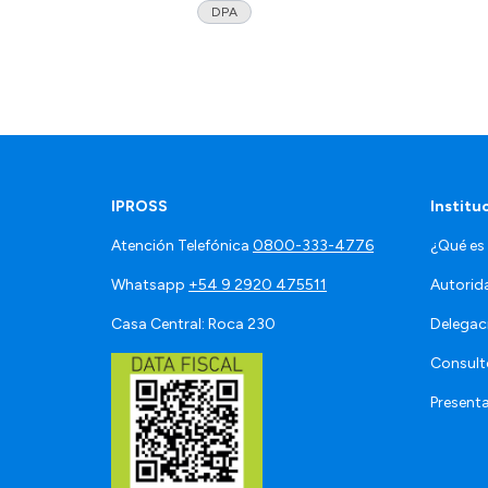
DPA
IPROSS
Institu
Atención Telefónica
0800-333-4776
¿Qué es
Whatsapp
+54 9 2920 475511
Autorid
Casa Central: Roca 230
Delegac
Consult
Present