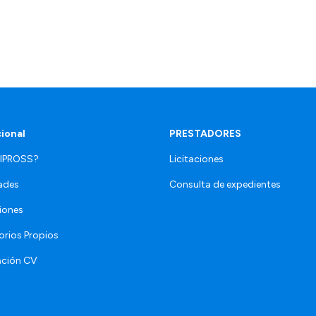
cional
PRESTADORES
 IPROSS?
Licitaciones
ades
Consulta de expedientes
iones
orios Propios
ación CV