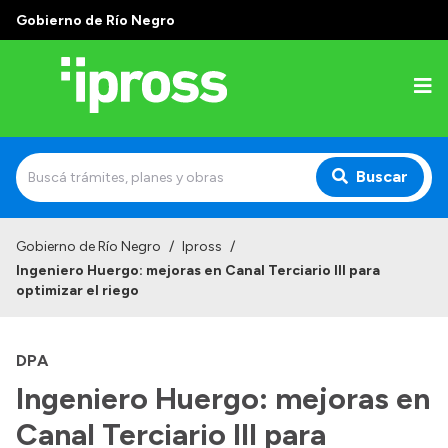
Gobierno de Río Negro
Buscar
Inicio
Gobierno de Río Negro
/
Ipross
/
Ingeniero Huergo: mejoras en Canal Terciario III para
Institucional
optimizar el riego
¿Qué es IPROSS?
DPA
Autoridades
Ingeniero Huergo: mejoras en
Delegaciones
Canal Terciario III para
Consultorios Propios