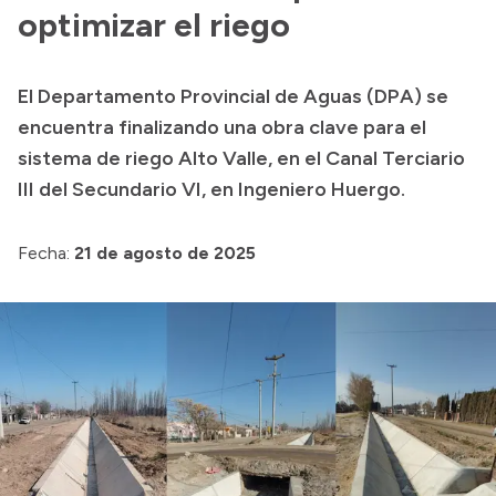
Presentación CV
optimizar el riego
El Departamento Provincial de Aguas (DPA) se
Transparencia
encuentra finalizando una obra clave para el
Inversión en Salud
sistema de riego Alto Valle, en el Canal Terciario
III del Secundario VI, en Ingeniero Huergo.
Licitaciones
Consulta de expedientes
Fecha:
21 de agosto de 2025