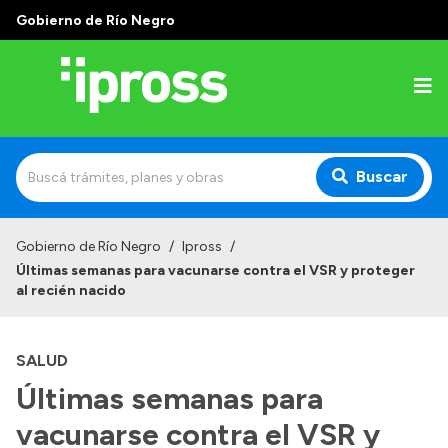
Gobierno de Río Negro
Buscar
Inicio
Gobierno de Río Negro
/
Ipross
/
Últimas semanas para vacunarse contra el VSR y proteger
Institucional
al recién nacido
¿Qué es IPROSS?
SALUD
Autoridades
Últimas semanas para
Delegaciones
vacunarse contra el VSR y
Consultorios Propios