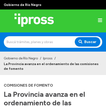
Gobierno de Río Negro
Buscar
Inicio
Gobierno de Río Negro
/
Ipross
/
La Provincia avanza en el ordenamiento de las comisiones
Institucional
de fomento
¿Qué es IPROSS?
COMISIONES DE FOMENTO
Autoridades
La Provincia avanza en el
Delegaciones
ordenamiento de las
Consultorios Propios