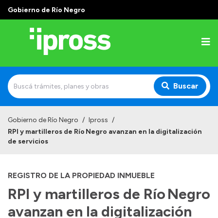
Gobierno de Río Negro
Buscar
Inicio
Gobierno de Río Negro
/
Ipross
/
RPI y martilleros de Río Negro avanzan en la digitalización
Institucional
de servicios
¿Qué es IPROSS?
REGISTRO DE LA PROPIEDAD INMUEBLE
Autoridades
RPI y martilleros de Río Negro
Delegaciones
avanzan en la digitalización
Consultorios Propios