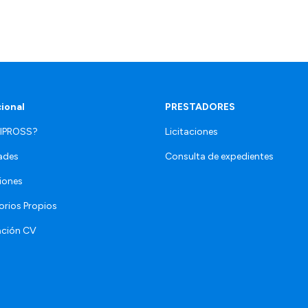
cional
PRESTADORES
 IPROSS?
Licitaciones
ades
Consulta de expedientes
iones
orios Propios
ación CV