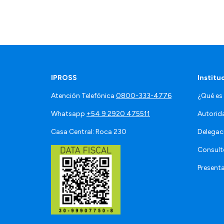
IPROSS
Institu
Atención Telefónica
0800-333-4776
¿Qué es
Whatsapp
+54 9 2920 475511
Autorid
Casa Central: Roca 230
Delegac
Consult
Present