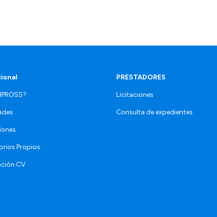
cional
PRESTADORES
 IPROSS?
Licitaciones
ades
Consulta de expedientes
iones
orios Propios
ación CV