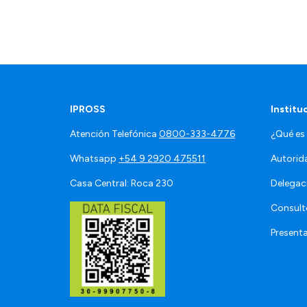
IPROSS
Institu
Atención Telefónica
0800-333-4776
¿Qué es
Whatsapp
+54 9 2920 475511
Autorid
Casa Central: Roca 230
Delegac
Consult
Present