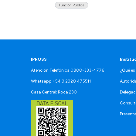
Función Pública
IPROSS
Institu
Atención Telefónica
0800-333-4776
¿Qué es
Whatsapp
+54 9 2920 475511
Autorid
Casa Central: Roca 230
Delegac
Consult
Present