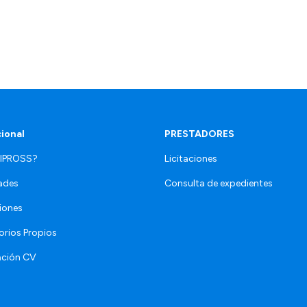
cional
PRESTADORES
 IPROSS?
Licitaciones
ades
Consulta de expedientes
iones
orios Propios
ación CV