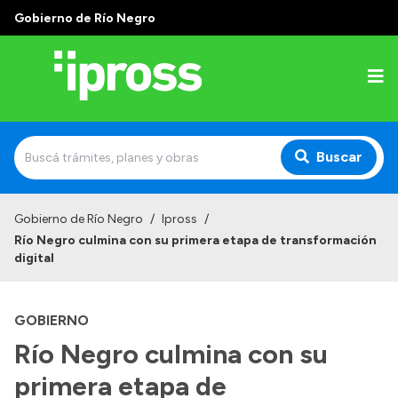
Gobierno de Río Negro
Buscar
Inicio
Gobierno de Río Negro
/
Ipross
/
Río Negro culmina con su primera etapa de transformación
Institucional
digital
¿Qué es IPROSS?
GOBIERNO
Autoridades
Río Negro culmina con su
Delegaciones
primera etapa de
Consultorios Propios