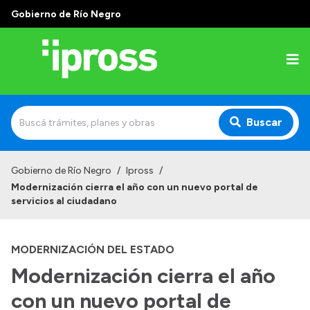
Gobierno de Río Negro
Buscar
Inicio
Gobierno de Río Negro
/
Ipross
/
Modernización cierra el año con un nuevo portal de
Institucional
servicios al ciudadano
¿Qué es IPROSS?
MODERNIZACIÓN DEL ESTADO
Autoridades
Modernización cierra el año
Delegaciones
con un nuevo portal de
Consultorios Propios