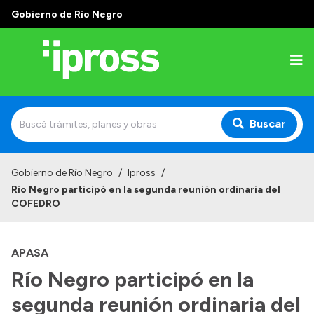
Gobierno de Río Negro
Buscar
Inicio
Gobierno de Río Negro
/
Ipross
/
Río Negro participó en la segunda reunión ordinaria del
Institucional
COFEDRO
¿Qué es IPROSS?
APASA
Autoridades
Río Negro participó en la
Delegaciones
segunda reunión ordinaria del
Consultorios Propios