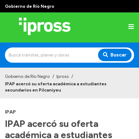
Gobierno de Río Negro
Buscar
Inicio
Gobierno de Río Negro
/
Ipross
/
IPAP acercó su oferta académica a estudiantes
Institucional
secundarios en Pilcaniyeu
¿Qué es IPROSS?
IPAP
Autoridades
IPAP acercó su oferta
Delegaciones
académica a estudiantes
Consultorios Propios