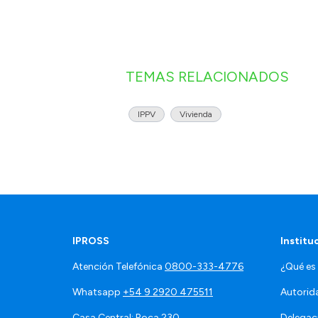
TEMAS RELACIONADOS
IPPV
Vivienda
IPROSS
Institu
Atención Telefónica
0800-333-4776
¿Qué es
Whatsapp
+54 9 2920 475511
Autorid
Casa Central: Roca 230
Delegac