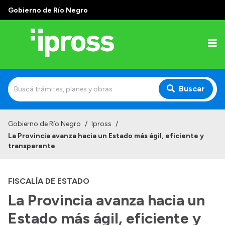
Gobierno de Río Negro
Buscar
Inicio
Gobierno de Río Negro
/
Ipross
/
La Provincia avanza hacia un Estado más ágil, eficiente y
Institucional
transparente
¿Qué es IPROSS?
FISCALÍA DE ESTADO
Autoridades
La Provincia avanza hacia un
Delegaciones
Estado más ágil, eficiente y
Consultorios Propios