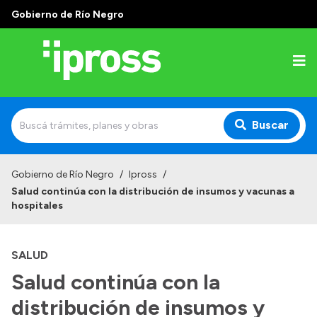
Gobierno de Río Negro
Buscar
Inicio
Gobierno de Río Negro
/
Ipross
/
Salud continúa con la distribución de insumos y vacunas a
Institucional
hospitales
¿Qué es IPROSS?
SALUD
Autoridades
Salud continúa con la
Delegaciones
distribución de insumos y
Consultorios Propios