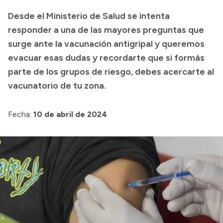
Presentación CV
Desde el Ministerio de Salud se intenta
responder a una de las mayores preguntas que
surge ante la vacunación antigripal y queremos
Transparencia
evacuar esas dudas y recordarte que si formás
Inversión en Salud
parte de los grupos de riesgo, debes acercarte al
vacunatorio de tu zona.
Licitaciones
Consulta de expedientes
Fecha:
10 de abril de 2024