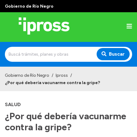
Gobierno de Río Negro
Buscar
Inicio
Gobierno de Río Negro
/
Ipross
/
¿Por qué debería vacunarme contra la gripe?
Institucional
¿Qué es IPROSS?
SALUD
Autoridades
¿Por qué debería vacunarme
Delegaciones
contra la gripe?
Consultorios Propios