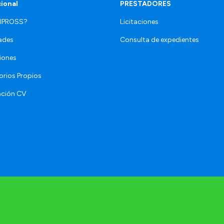
cional
PRESTADORES
 IPROSS?
Licitaciones
ades
Consulta de expedientes
iones
orios Propios
ación CV