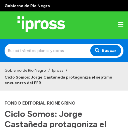
Gobierno de Río Negro
Buscar
Inicio
Gobierno de Río Negro
/
Ipross
/
Ciclo Somos: Jorge Castañeda protagoniza el séptimo
Institucional
encuentro del FER
¿Qué es IPROSS?
FONDO EDITORIAL RIONEGRINO
Autoridades
Ciclo Somos: Jorge
Delegaciones
Castañeda protagoniza el
Consultorios Propios