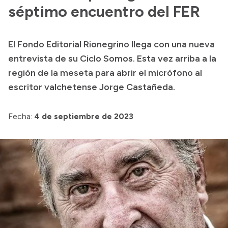
Presentación CV
séptimo encuentro del FER
El Fondo Editorial Rionegrino llega con una nueva
Transparencia
entrevista de su Ciclo Somos. Esta vez arriba a la
Inversión en Salud
región de la meseta para abrir el micrófono al
escritor valchetense Jorge Castañeda.
Licitaciones
Consulta de expedientes
Fecha:
4 de septiembre de 2023