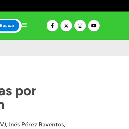
Buscar
as por
n
PV), Inés Pérez Raventos,