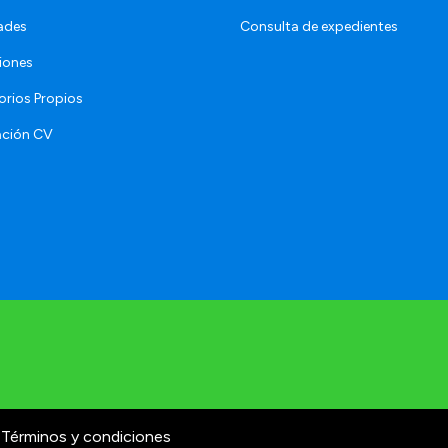
ades
Consulta de expedientes
iones
orios Propios
ación CV
Términos y condiciones