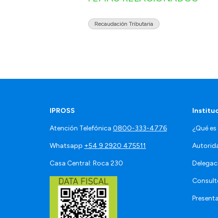
Recaudación Tributaria
IPROSS
Institu
Atención Telefónica
0800-333-4776
¿Qué es
Whatsapp
+54 9 2920 475511
Autorid
Casa Central: Roca 230
Delegac
Consult
Present