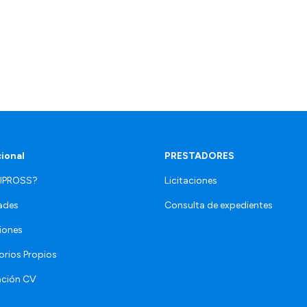
cional
PRESTADORES
 IPROSS?
Licitaciones
ades
Consulta de expedientes
iones
orios Propios
ación CV