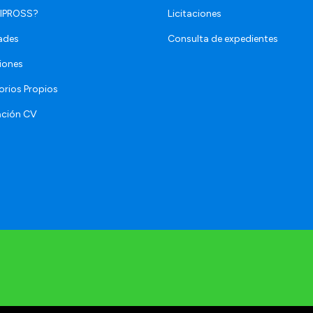
 IPROSS?
Licitaciones
ades
Consulta de expedientes
iones
orios Propios
ación CV