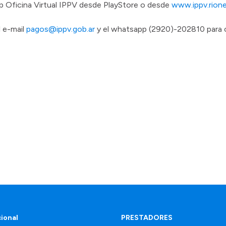
App Oficina Virtual IPPV desde PlayStore o desde
www.ippv.rione
l e-mail
pagos@ippv.gob.ar
y el whatsapp (2920)-202810 para 
cional
PRESTADORES