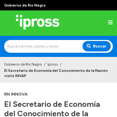
Gobierno de Río Negro
Buscar
Inicio
Gobierno de Río Negro
/
Ipross
/
El Secretario de Economía del Conocimiento de la Nación
Institucional
visitó INVAP
¿Qué es IPROSS?
RN INNOVA
Autoridades
El Secretario de Economía
Delegaciones
del Conocimiento de la
Consultorios Propios