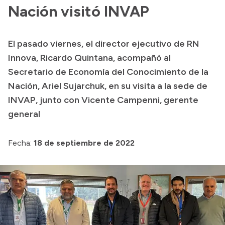
Presentación CV
Nación visitó INVAP
El pasado viernes, el director ejecutivo de RN
Transparencia
Innova, Ricardo Quintana, acompañó al
Inversión en Salud
Secretario de Economía del Conocimiento de la
Nación, Ariel Sujarchuk, en su visita a la sede de
Licitaciones
INVAP, junto con Vicente Campenni, gerente
Consulta de expedientes
general
Fecha:
18 de septiembre de 2022