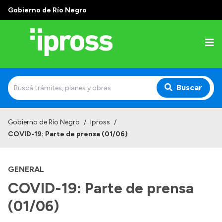
Gobierno de Río Negro
Buscar
Inicio
Gobierno de Río Negro
/
Ipross
/
COVID-19: Parte de prensa (01/06)
Institucional
¿Qué es IPROSS?
GENERAL
Autoridades
COVID-19: Parte de prensa
Delegaciones
(01/06)
Consultorios Propios