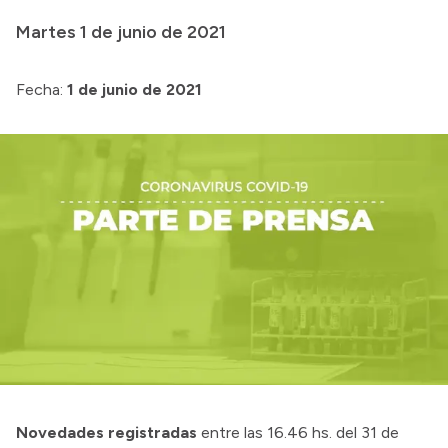
Presentación CV
Martes 1 de junio de 2021
Fecha:
1 de junio de 2021
Transparencia
Inversión en Salud
Licitaciones
Consulta de expedientes
Novedades registradas
entre las 16.46 hs. del 31 de