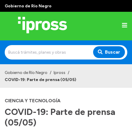
Gobierno de Río Negro
Buscar
Inicio
Gobierno de Río Negro
/
Ipross
/
COVID-19: Parte de prensa (05/05)
Institucional
¿Qué es IPROSS?
CIENCIA Y TECNOLOGÍA
Autoridades
COVID-19: Parte de prensa
Delegaciones
(05/05)
Consultorios Propios