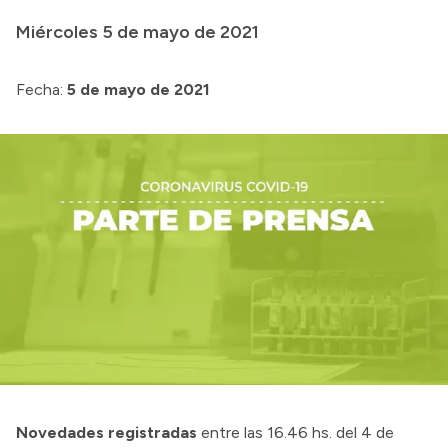
Presentación CV
Miércoles 5 de mayo de 2021
Fecha:
5 de mayo de 2021
Transparencia
Inversión en Salud
Licitaciones
Consulta de expedientes
Novedades registradas
entre las 16.46 hs. del 4 de