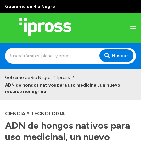
Gobierno de Río Negro
Buscar
Inicio
Gobierno de Río Negro
/
Ipross
/
ADN de hongos nativos para uso medicinal, un nuevo
Institucional
recurso rionegrino
¿Qué es IPROSS?
CIENCIA Y TECNOLOGÍA
Autoridades
ADN de hongos nativos para
Delegaciones
uso medicinal, un nuevo
Consultorios Propios