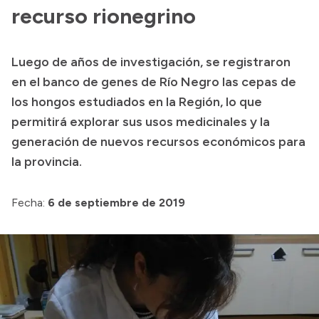
Presentación CV
recurso rionegrino
Luego de años de investigación, se registraron
Transparencia
en el banco de genes de Río Negro las cepas de
Inversión en Salud
los hongos estudiados en la Región, lo que
permitirá explorar sus usos medicinales y la
Licitaciones
generación de nuevos recursos económicos para
Consulta de expedientes
la provincia.
Fecha:
6 de septiembre de 2019