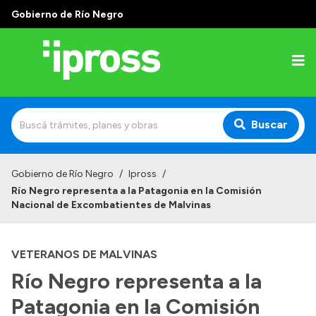
Gobierno de Río Negro
Buscar
Inicio
Gobierno de Río Negro
/
Ipross
/
Río Negro representa a la Patagonia en la Comisión
Institucional
Nacional de Excombatientes de Malvinas
¿Qué es IPROSS?
VETERANOS DE MALVINAS
Autoridades
Río Negro representa a la
Delegaciones
Patagonia en la Comisión
Consultorios Propios