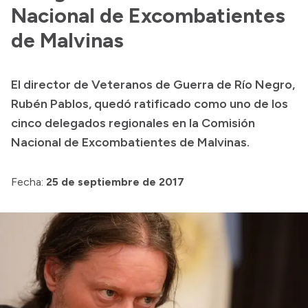
Presentación CV
Nacional de Excombatientes
de Malvinas
Transparencia
El director de Veteranos de Guerra de Río Negro,
Inversión en Salud
Rubén Pablos, quedó ratificado como uno de los
Licitaciones
cinco delegados regionales en la Comisión
Consulta de expedientes
Nacional de Excombatientes de Malvinas.
Fecha:
25 de septiembre de 2017