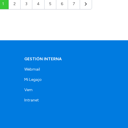
1
2
3
4
5
6
7
Siguiente
GESTIÓN INTERNA
Webmail
Mi Legajo
Vem
Intranet