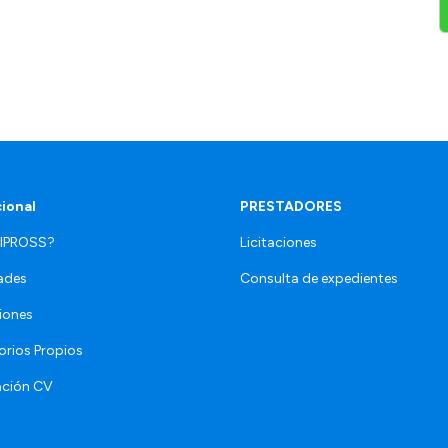
cional
PRESTADORES
 IPROSS?
Licitaciones
ades
Consulta de expedientes
iones
orios Propios
ación CV