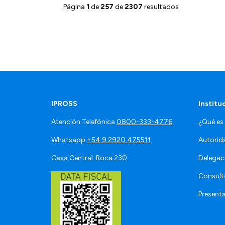
Página
1
de
257
de
2307
resultados
IPROSS
Institu
Atención Telefónica
0800-333-4776
¿Qué es
Whatsapp
+54 9 2920 475511
Autorid
Casa Central: Roca 230
Delegac
Consult
Present