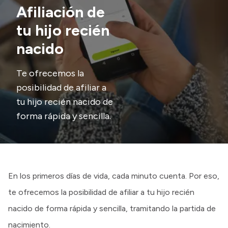
Presentación CV
Afiliación de
tu hijo recién
nacido
Transparencia
Inversión en Salud
Te ofrecemos la
posibilidad de afiliar a
Licitaciones
tu hijo recién nacido de
Consulta de expedientes
forma rápida y sencilla.
En los primeros días de vida, cada minuto cuenta. Por eso,
te ofrecemos la posibilidad de afiliar a tu hijo recién
nacido de forma rápida y sencilla, tramitando la partida de
nacimiento.