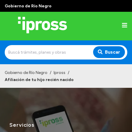
Gobierno de Río Negro
Buscar
Inicio
Gobierno de Río Negro
/
Ipross
/
Afiliación de tu hijo recién nacido
Institucional
¿Qué es IPROSS?
Autoridades
Delegaciones
Servicios
Consultorios Propios