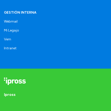
GESTIÓN INTERNA
Webmail
Mi Legajo
Vem
Intranet
Ipross