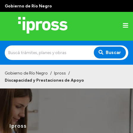
Gobierno de Río Negro
Buscar
Inicio
Gobierno de Río Negro
/
Ipross
/
Discapacidad y Prestaciones de Apoyo
Institucional
¿Qué es IPROSS?
Autoridades
Delegaciones
Ipross
Consultorios Propios