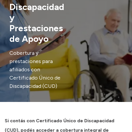
Presentación CV
Discapacidad
y
Prestaciones
Transparencia
de Apoyo
Inversión en Salud
Licitaciones
Cobertura y
Consulta de expedientes
prestaciones para
afiliados con
Certificado Único de
Discapacidad (CUD)
Si contás con Certificado Único de Discapacidad
(CUD), podés acceder a cobertura integral de