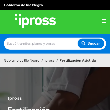
Gobierno de Río Negro
Buscar
Inicio
Gobierno de Río Negro
/
Ipross
/
Fertilización Asistida
Institucional
¿Qué es IPROSS?
Autoridades
Delegaciones
Ipross
Consultorios Propios
Fertilización