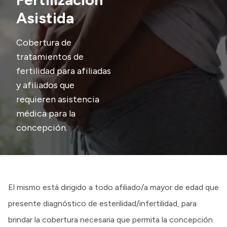
Presentación CV
Asistida
Cobertura de
Transparencia
tratamientos de
fertilidad para afiliadas
Inversión en Salud
y afiliados que
Licitaciones
requieren asistencia
Consulta de expedientes
médica para la
concepción.
El mismo está dirigido a todo afiliado/a mayor de edad que
presente diagnóstico de esterilidad/infertilidad, para
brindar la cobertura necesaria que permita la concepción